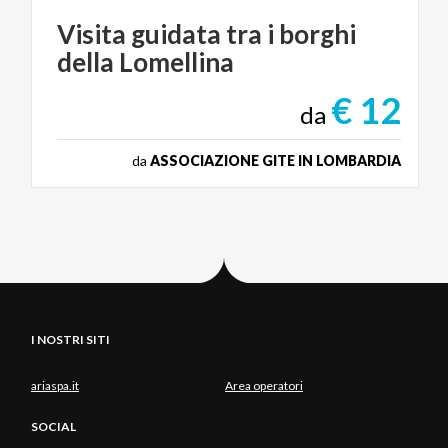
Visita
guidata
tra
i
borghi
della
Lomellina
€ 12
da
da
ASSOCIAZIONE GITE IN LOMBARDIA
I NOSTRI SITI
ariaspa.it
Area operatori
SOCIAL