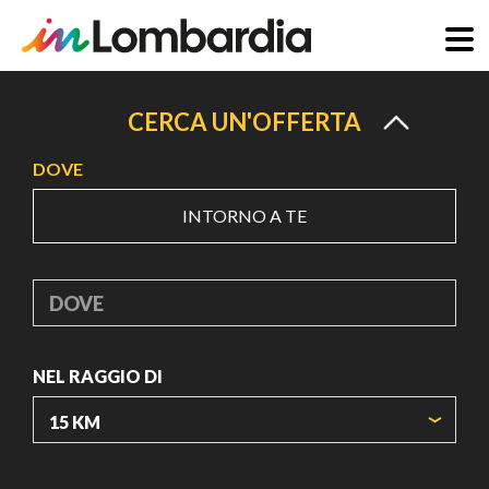
Salta
al
CERCA UN'OFFERTA
contenuto
DOVE
principale
INTORNO A TE
DOVE
NEL RAGGIO DI
ORIGIN COORDINATES