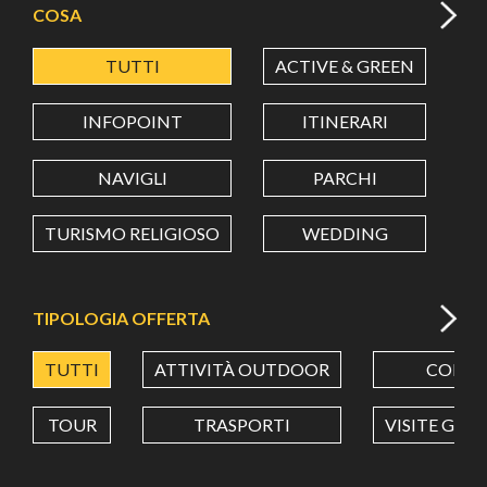
COSA
TUTTI
ACTIVE & GREEN
A
LATITUDINE
INFOPOINT
ITINERARI
LONGITUDINE
NAVIGLI
PARCHI
TURISMO RELIGIOSO
WEDDING
Value in decimal degrees. Use dot (.) as decimal separator.
TIPOLOGIA OFFERTA
TUTTI
ATTIVITÀ OUTDOOR
CORSI
TOUR
TRASPORTI
VISITE GUI