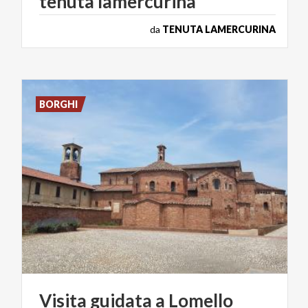
tenuta
lamercurina
da
TENUTA LAMERCURINA
BORGHI
Visita
guidata
a
Lomello