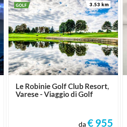
3.53 km
GOLF
Le
Robinie
Golf
Club
Resort,
Varese
-
Viaggio
di
Golf
€ 955
da