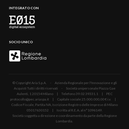
INTEGRATO CON
SOCIO UNICO
© Copyright Aria S.p.A. - Azienda Regionale per l'Innovazione e gli
Acquisti Tutti i diritti riservati - Società unipersonale Piazza Gae
Aulenti, 1 20154 Milano | Telefono 39.02 39331.1 | PEC
protocollo@pec.ariaspa.it | Capitale sociale 25.000.000,00 € i.v. |
Codice Fiscale, Partita IVA, Iscrizione Registro delle Imprese di Milano
05017630152 | Iscritta al R.E.A. al n°1096149.
Società soggetta a direzione e coordinamento da parte della Regione
Lombardia.