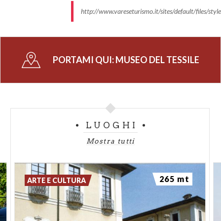
http://www.vareseturismo.it/sites/default/files/s
PORTAMI QUI:
MUSEO DEL TESSILE
LUOGHI
Mostra tutti
265 mt
ARTE E CULTURA