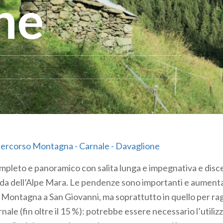
ne
ercorso Montagna - Carnale - Davaglione
completo e panoramico con salita lunga e impegnativa e disc
ada dell’Alpe Mara. Le pendenze sono importanti e aumentan
a Montagna a San Giovanni, ma soprattutto in quello per rag
arnale (fin oltre il 15 %): potrebbe essere necessario l’utiliz