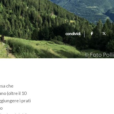
condividi
esa che
o (oltre il 10
giungere i prati
zo