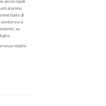
e alcuni ripidi
unti al primo
prime baite di
sentiero e si
cemente, su
 giro.
orrenza relativi