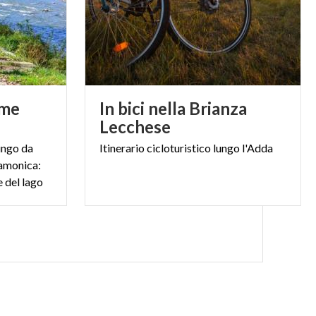
ume
In bici nella Brianza
Lecchese
ungo da
Itinerario
cicloturistico
lungo
l'Adda
Camonica:
e del lago