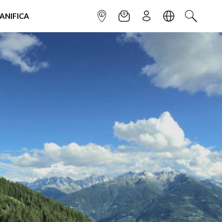
IANIFICA
INFOPOINT
NEWSLETTER
ISCRIVITI
LINGUA
CERCA