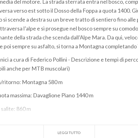
media del motore. La strada sterrata entra nel bosco, compi
versa verso est sotto il Dosso della Foppa a quota 1400. Gi
si scende a destra su un breve tratto di sentiero fino alle 
attraversa l’alpe e si prosegue nel bosco sempre su comodo 
nante della strada che scenda dall’Alpe Mara. Da qui, velo
 e poi sempre su asfalto, si torna a Montagna completando il
cnici a cura di Federico Pollini - Descrizione e tempi di perc
ibili anche per MTB muscolari)
/ritorno:
Montagna 580 m
uota massima:
Davaglione Piano 1440 m
 salite:
860 m
e discese:
860 m
LEGGI TUTTO
e salite:
10,3 km