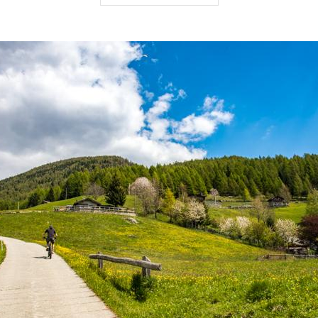
le discese:
10,3 km
le piano:
o km
i:
20,6 km
 salita:
8%
ma salita:
15 %
rrenza:
3-4 h
gnativo