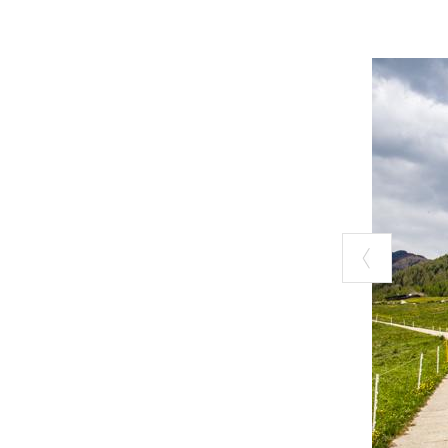
Lunghezza tota
Lunghezza tota
Chilometri total
Pendenza media
Pendenza massi
Tempo di perco
Difficoltà:
impe