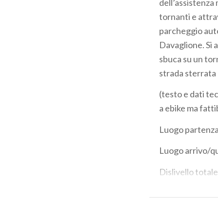
dell’assistenza 
tornanti e attra
parcheggio auto 
Davaglione. Si 
sbuca su un tor
strada sterrata
(testo e dati te
a ebike ma fatt
Luogo partenza
Luogo arrivo/q
Dislivello totale
Dislivello total
Lunghezza total