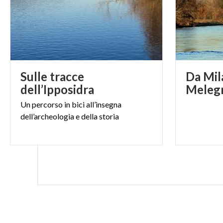
Sulle tracce
Da Mil
dell’Ipposidra
Un
percorso
in
bici
all’insegna
dell’archeologia
e
della
storia