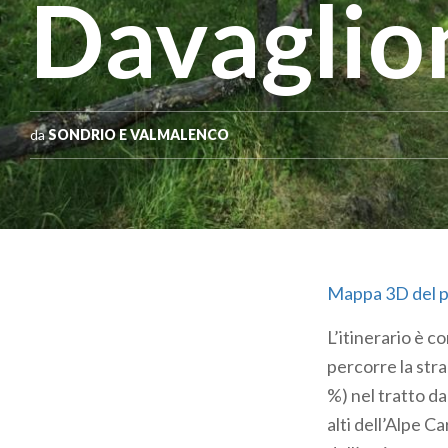
Davaglio
da
SONDRIO E VALMALENCO
Mappa 3D del p
L’itinerario è 
percorre la str
%) nel tratto d
alti dell’Alpe C