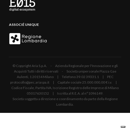
ASSOCIÉ UNIQUE
© Copyright Aria S.p.A. - Azienda Regionale per l'Innovazione e gli
Acquisti Tutti i diritti riservati - Società unipersonale Piazza Gae
Aulenti, 1 20154 Milano | Telefono 39.02 39331.1 | PEC
protocollo@pec.ariaspa.it | Capitale sociale 25.000.000,00 € i.v. |
Codice Fiscale, Partita IVA, Iscrizione Registro delle Imprese di Milano
05017630152 | Iscritta al R.E.A. al n°1096149.
Società soggetta a direzione e coordinamento da parte della Regione
Lombardia.