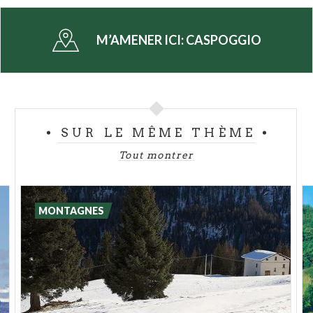
enfants tous les mois d'hiver jusqu'à avril. Les
installations les plus modernes d'
enneigement
M’AMENER ICI:
CASPOGGIO
programmé
fournissent au skieur un excellent fond
pendant plusieurs mois. Les points de restauration
et les refuges où se réchauffer ou prendre le soleil
constellent toutes les pistes.
Les personnes qui ne skient pas peuvent opter pour
SUR LE MÊME THÈME
la piste de
patinage sur glace
de
Caspoggio
, dans
Tout montrer
le centre du village.
MONTAGNES