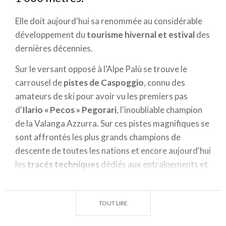
Elle doit aujourd'hui sa renommée au considérable
développement du
tourisme hivernal et estival
des
dernières décennies.
Sur le versant opposé à l'Alpe Palù se trouve le
carrousel de
pistes de Caspoggio
, connu des
amateurs de ski pour avoir vu les premiers pas
d'
Ilario « Pecos » Pegorari
, l'inoubliable champion
de la Valanga Azzurra. Sur ces pistes magnifiques se
sont affrontés les plus grands champions de
descente de toutes les nations et encore aujourd'hui
les
tracés techniques
dédiés aux entraînements et
aux
compétitions
attirent des sportifs du monde
entier. L'éclectisme de
Caspoggio
permet
TOUT LIRE
cependant d'accueillir également en toute sécurité
les débutants et de nombreuses familles avec leurs