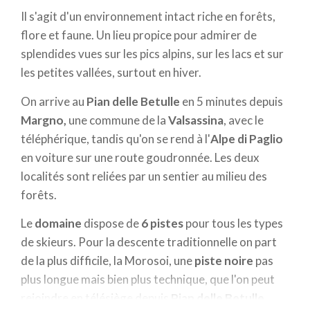
Il s'agit d'un environnement intact riche en forêts,
flore et faune. Un lieu propice pour admirer de
splendides vues sur les pics alpins, sur les lacs et sur
les petites vallées, surtout en hiver.
On arrive au
Pian delle Betulle
en 5 minutes depuis
Margno,
une commune de la
Valsassina
, avec le
téléphérique, tandis qu'on se rend à l'
Alpe di Paglio
en voiture sur une route goudronnée. Les deux
localités sont reliées par un sentier au milieu des
forêts.
Le
domaine
dispose de
6 pistes
pour tous les types
de skieurs. Pour la descente traditionnelle on part
de la plus difficile, la Morosoi, une
piste noire
pas
plus longue mais bien plus technique, que l'on peut
rejoindre en télésiège depuis
Pian delle Betulle
,