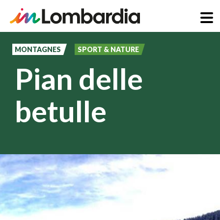
Aller
au
MONTAGNES
SPORT & NATURE
contenu
Pian delle
principal
betulle