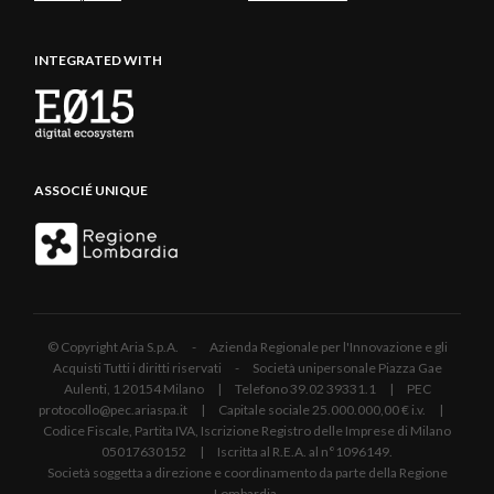
INTEGRATED WITH
ASSOCIÉ UNIQUE
© Copyright Aria S.p.A. - Azienda Regionale per l'Innovazione e gli
Acquisti Tutti i diritti riservati - Società unipersonale Piazza Gae
Aulenti, 1 20154 Milano | Telefono 39.02 39331.1 | PEC
protocollo@pec.ariaspa.it | Capitale sociale 25.000.000,00 € i.v. |
Codice Fiscale, Partita IVA, Iscrizione Registro delle Imprese di Milano
05017630152 | Iscritta al R.E.A. al n°1096149.
Società soggetta a direzione e coordinamento da parte della Regione
Lombardia.