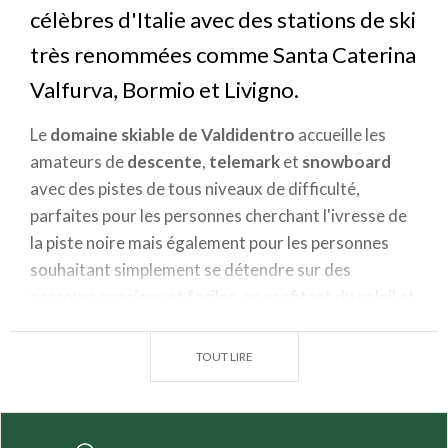
célèbres d'Italie avec des stations de ski
très renommées comme Santa Caterina
Valfurva, Bormio et Livigno.
Le
domaine skiable de Valdidentro
accueille les
amateurs de
descente
,
telemark
et
snowboard
avec des pistes de tous niveaux de difficulté,
parfaites pour les personnes cherchant l'ivresse de
la piste noire mais également pour les personnes
souhaitant simplement se détendre sur des
parcours spacieux et faciles, en profitant du soleil et
de l'air piquant.
TOUT LIRE
Toutefois, la discipline reine de la Valdidentro est le
ski de fond
: sa
piste Violette
est bien connue des
amateurs et s'étend dans un décor splendide qui
longe le fleuve homonyme. Vingt-cinq kilomètres