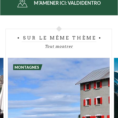
M’AMENER ICI:
VALDIDENTRO
pouvant être facilement parcourus, avec des
dénivelés non excessifs et la possibilité de choisir la
distance souhaitée en fonction de ses capacités
grâce à des déviations spécifiquement signalées. La
piste de compétition
adaptée aux compétitions
SUR LE MÊME THÈME
nationales et internationales, considérée comme
Tout montrer
l'une des meilleures en Italie est également
renommée.
Valdidentro
est également la destination idéale
MONTAGNES
pour les personnes recherchant le contact avec la
nature, avec des
balades sur la neige
et la
possibilité de vivre l'émotion inoubliable d'une
randonnée sur une
traîneau tiré par des chiens
.
Sur le territoire de
Valdidentro
se trouvent les
célèbres
Bains de Bormio
, connus depuis l'époque
préromaine pour les qualités thérapeutiques de