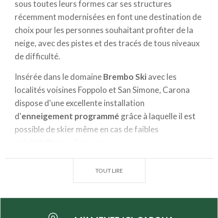
sous toutes leurs formes car ses structures
récemment modernisées en font une destination de
choix pour les personnes souhaitant profiter de la
neige, avec des pistes et des tracés de tous niveaux
de difficulté.
Insérée dans le domaine
Brembo Ski
avec les
localités voisines Foppolo et San Simone, Carona
dispose d'une excellente installation
d'
enneigement programmé
grâce à laquelle il est
possible de skier même en cas de faibles
précipitations neigeuses.
Elle possède également une
remontée mécanique
moderne
sur les pentes de la
vallée de Carisole
qui
TOUT LIRE
surplombe le village : il est non seulement possible
de se faire plaisir en descendant avec les skis aux
pieds, mais également de profiter de la vue