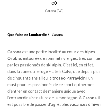
OÙ
Carona (BG)
Que faire en Lombardie
Carona
Fil
d'Ariane
Carona
est une petite localité au cœur des
Alpes
Orobie,
entourée de sommets vierges, très connue
par les passionnés de
ski alpin.
C'est ici, en effet,
dans la zone du refuge Fratelli Calvi, que depuis plus
de cinquante ans a lieu le
trofeo Parravicini,
un
must pour les passionnés de ce sport qui permet
d'entrer en contact de manière unique avec
l'extraordinaire nature de la montagne. À
Carona
, il
est possible de passer d'agréables
vacances d'hiver