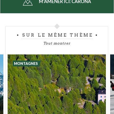
M’AMENER ICI:
CARONA
splendide que l'on a depuis le télésiège sur
l'agglomération et sur le charmant petit lac voisin.
En revanche, en restant au fond de la vallée, la piste
de
ski de fond
s'étend autour du petit lac, longée
par une
piste de patinage
, le tout au cœur de la
SUR LE MÊME THÈME
nature.
Tout montrer
En se baladant dans le
petit centre de Carona
,
l'
église paroissiale de San Giovanni Battista
vaut
la peine qu'on s'y arrête. Celle-ci abrite certaines
MONTAGNES
des œuvres de bonne facture d'artistes locaux des
XVIIème et XVIIIème siècles. Ne manquez pas non
plus l'ancienne
petite église dédiée au martyre de
San Giovanni
, en marge de l'agglomération.
À une demi-heure de route du centre de
Carona
, en
direction du refuge Fratelli Calvi se trouve
également l'ancien hameau de
Pagliari
, dit «