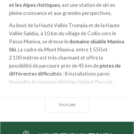
et les Alpes rhétiques,
est une station de ski en
pleine croissance et aux grandes perspectives.
Au bout de la Haute Vallée Trompia et de la Haute
Vallée Sabbia, à 10 km du village de Collio vers le
Passo Maniva, se dresse le
domaine skiable Maniva
Ski
. Le cadre du Mont Maniva, entre 1 550 et
2 100 mètres est très charmant et offre la
possibilité de parcourir près de 45 km de
pistes de
différentes difficultés
: 8 installations parmi
lesquelles le nouveau télésiège biplace Persole-
Dasdana qui emmène les skieurs jusqu'à une altitude
de 2 080 mètres. Les amateurs de snowboard et de
TOUT LIRE
freestyle
pourront tester progressivement les
trois niveaux de difficulté du nouveau
Snowpark,
tandis que les
skieurs de fond
auront à leur
disposition une boucle de 3 km pour s'entraîner.