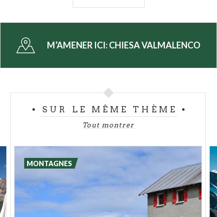
le très moderne
Snow Eagle
, le
téléphérique le
plus grand du monde
avec une charge de 160
personnes par cabine, ou monter à San Giuseppe et
prendre un télésiège couvert très rapide.
A l'Alpe
M’AMENER ICI:
CHIESA VALMALENCO
les activités
ne manquent pas, de jour comme de
nuit :
descentes
traditionnelles, hors piste,
luge
,
bob
. Et pour les amateurs de
freestyle
et de
snowboard un snowpark divisé en trois zones pour
tous les niveaux et toutes les performances.
SUR LE MÊME THÈME
Tout montrer
Le
Palupark
, qui accueille des événements comme
les
finales de Coupe du monde de snowboard
,
offre aux riders le service multimédia
Sport-RFID
MONTAGNES
qui active les caméras du parc pour visionner les
sauts sur PC et smartphone.
Pour les petits
la
Valmalenco
a également prévu un parc de jeux sur la
neige.