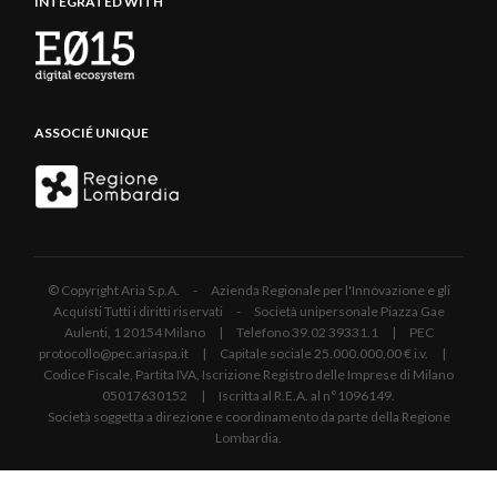
INTEGRATED WITH
ASSOCIÉ UNIQUE
© Copyright Aria S.p.A. - Azienda Regionale per l'Innovazione e gli
Acquisti Tutti i diritti riservati - Società unipersonale Piazza Gae
Aulenti, 1 20154 Milano | Telefono 39.02 39331.1 | PEC
protocollo@pec.ariaspa.it | Capitale sociale 25.000.000,00 € i.v. |
Codice Fiscale, Partita IVA, Iscrizione Registro delle Imprese di Milano
05017630152 | Iscritta al R.E.A. al n°1096149.
Società soggetta a direzione e coordinamento da parte della Regione
Lombardia.