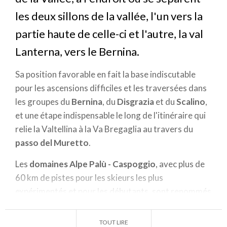
les deux sillons de la vallée, l'un vers la
partie haute de celle-ci et l'autre, la val
Lanterna, vers le Bernina.
Sa position favorable en fait la base indiscutable
pour les ascensions difficiles et les traversées dans
les groupes du
Bernina
, du
Disgrazia
et du
Scalino
,
et une étape indispensable le long de l'itinéraire qui
relie la Valtellina à la Va Bregaglia au travers du
passo del Muretto
.
Les
domaines Alpe Palù - Caspoggio
, avec plus de
60 km de pistes pour les skieurs les plus
expérimentés et pour les débutants, sont renommés
dans toute l'Italie. Pour rejoindre depuis Chiesa les
2 080 mètres de l'Alpe Palù, il est possible d'utiliser
TOUT LIRE