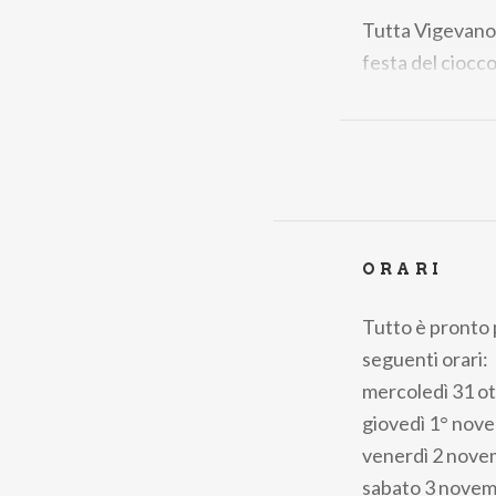
Tutta Vigevano è
festa del ciocco
ORARI
Tutto è pronto 
seguenti orari:
mercoledì 31 ot
giovedì 1° nove
venerdì 2 novem
sabato 3 novemb