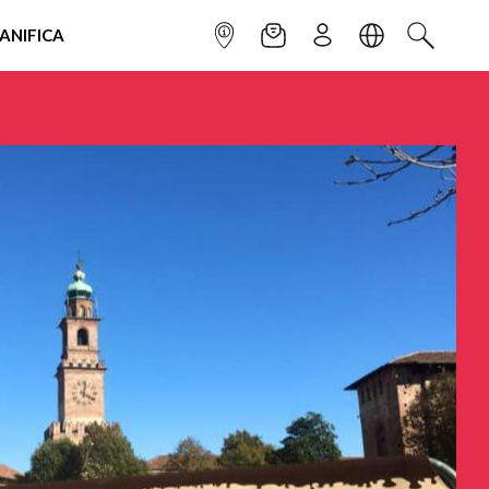
IANIFICA
INFOPOINT
NEWSLETTER
ISCRIVITI
LINGUA
CERCA