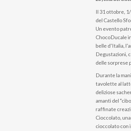
pane
Il 31 ottobre, 
del Castello Sfo
Un evento patr
ChocoDucale in 
belle d’Italia, l
Degustazioni, c
delle sorprese p
Durante la manif
tavolette al lat
deliziose sacher
amanti del “cibo
raffinate creazi
Cioccolato, una 
cioccolato con 