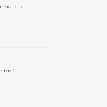
coDucale - la
ti con i