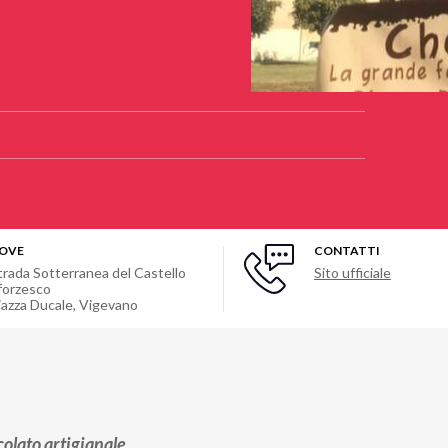
OVE
CONTATTI
trada Sotterranea del Castello
Sito ufficiale
forzesco
iazza Ducale
,
Vigevano
colato artigianale