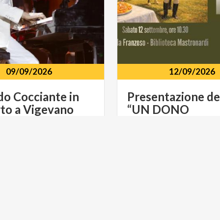
09/09/2026
12/09/2026
do
Cocciante
in
Presentazione del
rto
a
Vigevano
“UN DONO
Biblioteca Civica Lucio M
Sforzesco
Vigevano
(PV)
Corso Cavour, 82
E
LIFESTYLE