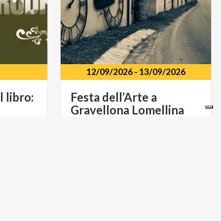
12/09/2026
-
13/09/2026
 libro:
Festa dell’Arte a
Gravellona Lomellina
INASPETTATO: RODRIGO” di Alfonso Rizzuto
2026
astronardi
Parco Comunale dei Tre Laghi
Gravellona Lomellina (PV)
ARTE E CULTURA