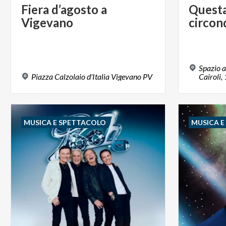
Fiera
d’agosto
a
Quest
Vigevano
circon
Spazio a
Piazza
Calzolaio
d'Italia
Vigevano
PV
Cairoli, 
MUSICA E SPETTACOLO
MUSICA 