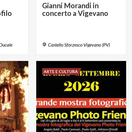
Gianni
Morandi
in
filo
concerto
a
Vigevano
Ducale
Castello
Sforzesco
Vigevano
(PV)
ARTE E CULTURA