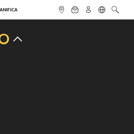
IANIFICA
INFOPOINT
NEWSLETTER
ISCRIVITI
LINGUA
CERCA
TO