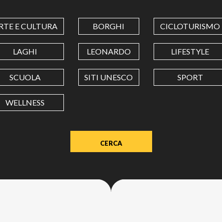
COORDINATES
RTE E CULTURA
BORGHI
CICLOTURISMO
LATITUDINE
LAGHI
LEONARDO
LIFESTYLE
SCUOLA
SITI UNESCO
SPORT
LONGITUDINE
WELLNESS
Value
in
decimal
degrees.
Use
dot
(.)
as
decimal