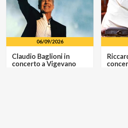
06/09/2026
Claudio
Baglioni
in
Riccar
concerto
a
Vigevano
conce
Castello
Sforzesco
Piazza
Ducale,
20
Castello
LIFESTYLE
LIFESTYL