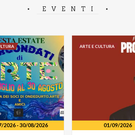
separator.
EVENTI
ULTURA
ARTE E CULTURA
7/2026
-
30/08/2026
01/09/2026