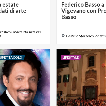
a
estate
Federico Basso a
dati
di
arte
Vigevano con Pro
Basso
rtistico Ondedurto.Arte via
1
Castello
Sforzesco
Piazza
E SPETTACOLO
LIFESTYLE