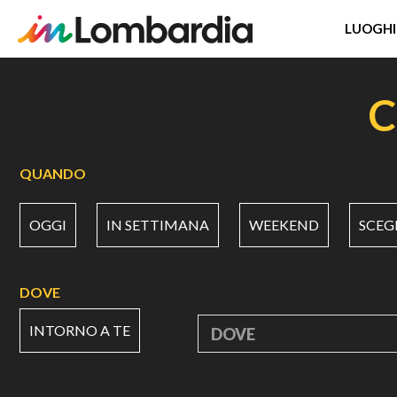
LUOGHI
Salta
al
C
contenuto
principale
QUANDO
OGGI
IN SETTIMANA
WEEKEND
SCEG
DOVE
INTORNO A TE
DOVE