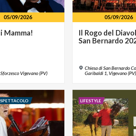
05/09/2026
05/09/2026
i
Mamma!
Il
Rogo
del
Diavo
San
Bernardo
20
Chiesa di San Bernardo C
Sforzesco
Vigevano
(PV)
Garibaldi 1, Vigevano (PV)
E SPETTACOLO
LIFESTYLE