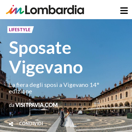
Salta
al
LIFESTYLE
contenuto
Sposate
principale
Vigevano
La fiera degli sposi a Vigevano 14°
edizione
da
VISITPAVIA.COM
CONDIVIDI