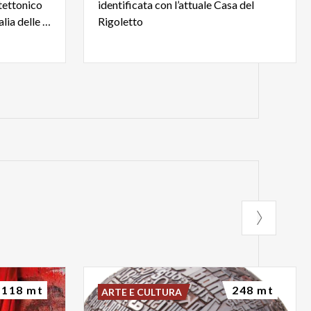
tettonico
identificata con l’attuale Casa del
più denso e ricco di tutta l'Italia delle signorie.
Rigoletto
118 mt
248 mt
ARTE E CULTURA