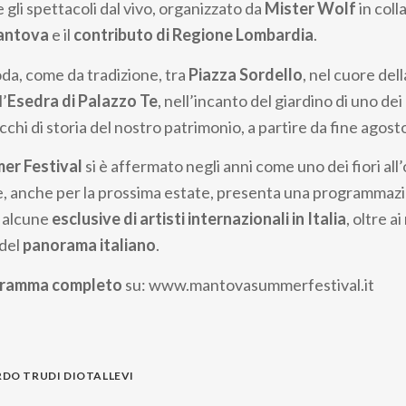
gli spettacoli dal vivo, organizzato da
Mister Wolf
in col
antova
e il
contributo di Regione Lombardia
.
oda, come da tradizione, tra
Piazza Sordello
, nel cuore dell
l’
Esedra di Palazzo Te
, nell’incanto del giardino di uno dei
icchi di storia del nostro patrimonio, a partire da fine agost
er Festival
si è affermato negli anni come uno dei fiori all’o
ni e, anche per la prossima estate, presenta una programmaz
n alcune
esclusive di artisti internazionali in Italia
, oltre a
 del
panorama italiano
.
ogramma completo
su: www.mantovasummerfestival.it
RDO TRUDI DIOTALLEVI