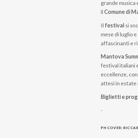
grande musica e 
il
Comune di M
Il
festival
si sn
mese di luglio e 
affascinanti e r
Mantova Summ
festival italia
eccellenze, co
attesi in estate
Biglietti e pr
-
PH COVER: RICCA