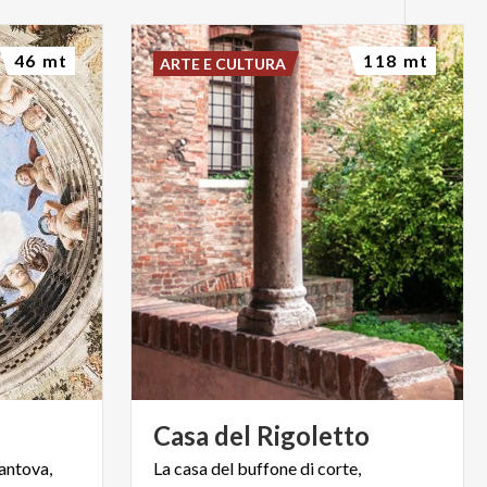
46 mt
118 mt
ARTE E CULTURA
Casa
del
Rigoletto
antova,
La casa del buffone di corte,