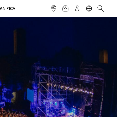
IANIFICA
INFOPOINT
NEWSLETTER
ISCRIVITI
LINGUA
CERCA