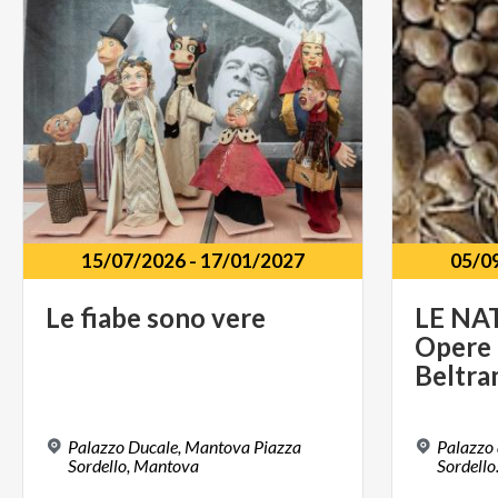
15/07/2026
-
17/01/2027
05/0
Le
fiabe
sono
vere
LE NA
Opere d
Beltra
Palazzo Ducale, Mantova Piazza
Palazzo 
Sordello, Mantova
Sordell