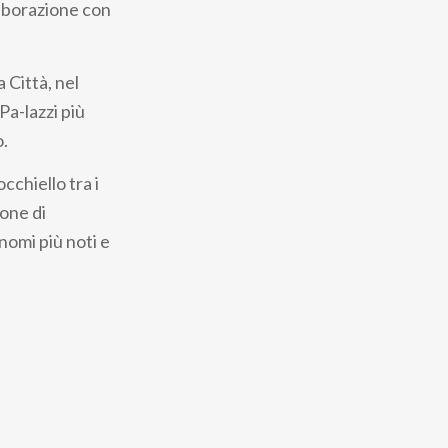
laborazione con
a Città, nel
 Pa-lazzi più
o.
cchiello tra i
ione di
i nomi più noti e