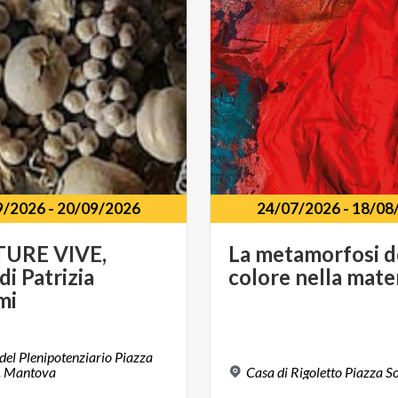
9/2026
-
20/09/2026
24/07/2026
-
18/08
TURE VIVE,
La
metamorfosi
d
i Patrizia
colore
nella
mate
mi
del Plenipotenziario Piazza
o. Mantova
Casa
di
Rigoletto
Piazza
So