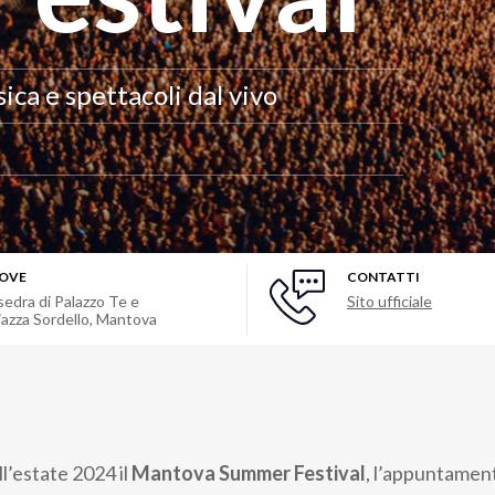
ca e spettacoli dal vivo
OVE
CONTATTI
sedra di Palazzo Te e
Sito ufficiale
iazza Sordello
,
Mantova
l’estate 2024 il
Mantova Summer Festival
, l’appuntament