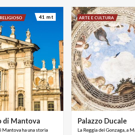
41 mt
RELIGIOSO
ARTE E CULTURA
o
di
Mantova
Palazzo
Ducale
i Mantova ha una storia
La Reggia dei Gonzaga, a M