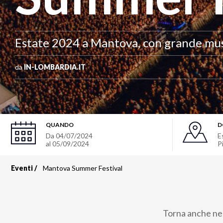
Estate 2024 a Mantova, con grande musi
da
IN-LOMBARDIA.IT
QUANDO
D
Da
04/07/2024
E
al
05/09/2024
P
Eventi
Mantova Summer Festival
Briciole
di
Torna anche nel
pane