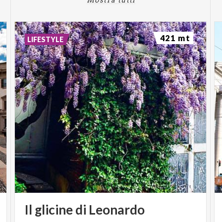
421 mt
LIFESTYLE
Il
glicine
di
Leonardo