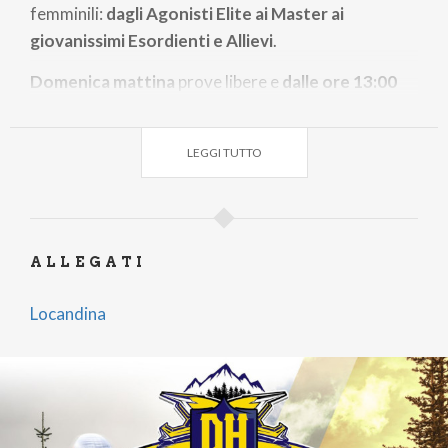
femminili:
dagli Agonisti Elite ai Master ai
giovanissimi Esordienti e Allievi
.
Domenica mattina
prove libere e
dalle ore 13:00
manche di gara
per determinare i vincitori del
CAMPIONATO ITALIANO DOWNHILL 2025.Per
LEGGI TUTTO
maggiori informazioni
clicca qui
ALLEGATI
Locandina