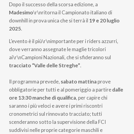
di
Dopo il successo della scorsa edizione, a
pane
Madesimo
\r\nritorna il Campionato italiano di
downhill in prova unica che si terrà il
19 e 20 luglio
2025
.
L’evento è il più\r\nimportante per i riders azzurri,
dove verranno assegnate le maglie tricolori
ai\r\nCampioni Nazionali, che si sfideranno sul
tracciato “Valle delle Streghe”
.
Il programma prevede,
sabato mattina
prove
obbligatorie per tutti e al pomeriggio a partire
dalle
ore 13:30 manche di qualifica
, per capire chi
saranno i più veloci e avere i primi riscontri
cronometrici sul rinnovato tracciato; tutti
scenderanno sotto la supervisione della FCI
suddivisi nelle proprie categorie maschili e