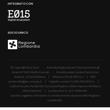
INTEGRATO CON
SOCIO UNICO
© Copyright Aria S.p.A. - Azienda Regionale per l'Innovazione e gli
Acquisti Tutti i diritti riservati - Società unipersonale Piazza Gae
Aulenti, 1 20154 Milano | Telefono 39.02 39331.1 | PEC
protocollo@pec.ariaspa.it | Capitale sociale 25.000.000,00 € i.v. |
Codice Fiscale, Partita IVA, Iscrizione Registro delle Imprese di Milano
05017630152 | Iscritta al R.E.A. al n°1096149.
Società soggetta a direzione e coordinamento da parte della Regione
Lombardia.