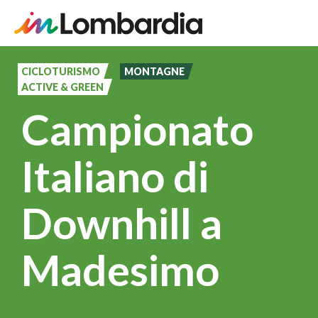
Salta
al
CICLOTURISMO
MONTAGNE
ACTIVE & GREEN
contenuto
Campionato
principale
Italiano di
Downhill a
Madesimo