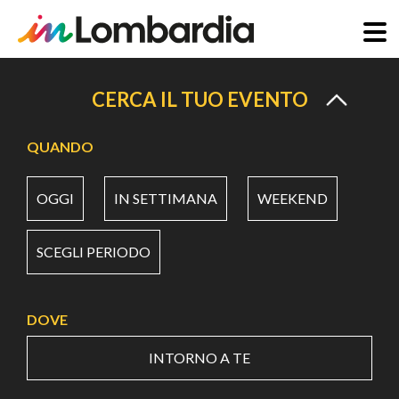
Salta
al
CERCA IL TUO EVENTO
contenuto
principale
QUANDO
OGGI
IN SETTIMANA
WEEKEND
SCEGLI PERIODO
DOVE
INTORNO A TE