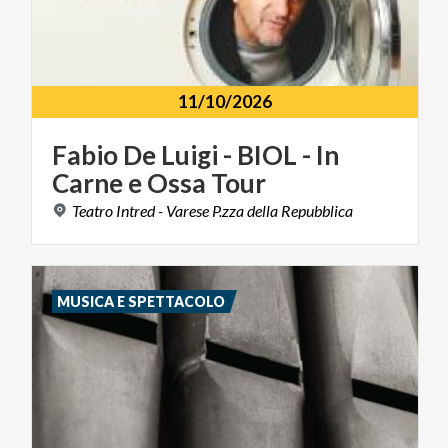
11/10/2026
Fabio
De
Luigi
-
BIOL
-
In
Carne
e
Ossa
Tour
Teatro
Intred
-
Varese
P.zza
della
Repubblica
MUSICA E SPETTACOLO