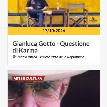
17/10/2026
Gianluca
Gotto
-
Questione
di
Karma
Teatro
Intred
-
Varese
P.zza
della
Repubblica
ARTE E CULTURA