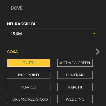
DOVE
NEL RAGGIO DI
ORIGIN COORDINATES
COSA
TUTTI
ACTIVE & GREEN
A
LATITUDINE
INFOPOINT
ITINERARI
LONGITUDINE
NAVIGLI
PARCHI
TURISMO RELIGIOSO
WEDDING
Value in decimal degrees. Use dot (.) as decimal separator.