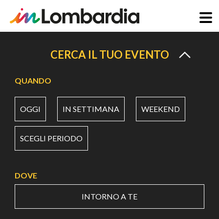
Salta
al
CERCA IL TUO EVENTO
contenuto
principale
QUANDO
OGGI
IN SETTIMANA
WEEKEND
SCEGLI PERIODO
DOVE
INTORNO A TE