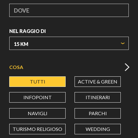
DOVE
NEL RAGGIO DI
ORIGIN COORDINATES
COSA
TUTTI
ACTIVE & GREEN
A
LATITUDINE
INFOPOINT
ITINERARI
LONGITUDINE
NAVIGLI
PARCHI
TURISMO RELIGIOSO
WEDDING
Value in decimal degrees. Use dot (.) as decimal separator.