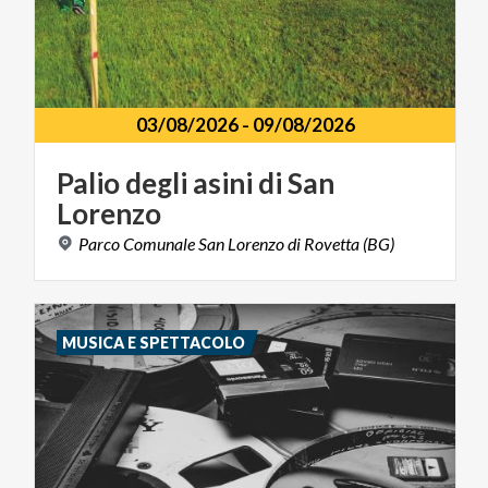
03/08/2026
-
09/08/2026
Palio
degli
asini
di
San
Lorenzo
Parco
Comunale
San
Lorenzo
di
Rovetta
(BG)
MUSICA E SPETTACOLO