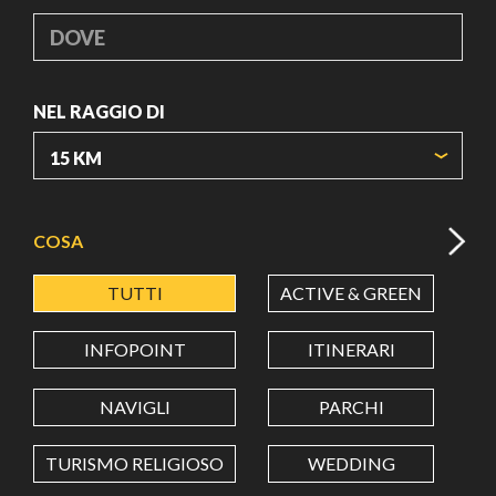
DOVE
NEL RAGGIO DI
ORIGIN COORDINATES
COSA
TUTTI
ACTIVE & GREEN
A
LATITUDINE
INFOPOINT
ITINERARI
LONGITUDINE
NAVIGLI
PARCHI
TURISMO RELIGIOSO
WEDDING
Value in decimal degrees. Use dot (.) as decimal separator.