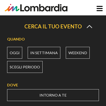
Salta
al
CERCA IL TUO EVENTO
contenuto
principale
QUANDO
OGGI
IN SETTIMANA
WEEKEND
SCEGLI PERIODO
DOVE
INTORNO A TE