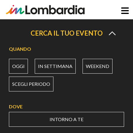
Salta
al
CERCA IL TUO EVENTO
contenuto
principale
QUANDO
OGGI
IN SETTIMANA
WEEKEND
SCEGLI PERIODO
DOVE
INTORNO A TE