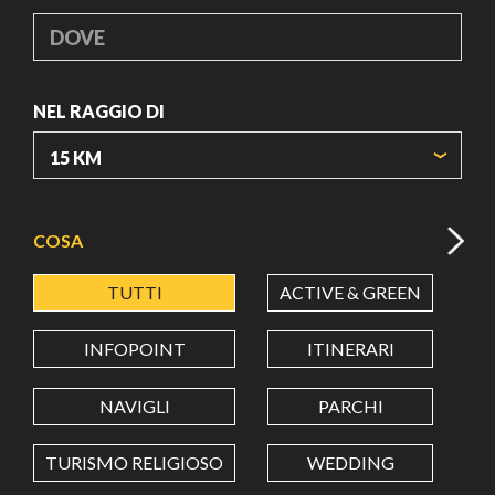
DOVE
NEL RAGGIO DI
ORIGIN COORDINATES
COSA
TUTTI
ACTIVE & GREEN
A
LATITUDINE
INFOPOINT
ITINERARI
LONGITUDINE
NAVIGLI
PARCHI
TURISMO RELIGIOSO
WEDDING
Value in decimal degrees. Use dot (.) as decimal separator.