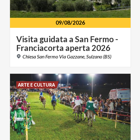
09/08/2026
Visita
guidata
a
San
Fermo
-
Franciacorta
aperta
2026
Chiesa
San
Fermo
Via
Gazzane,
Sulzano
(BS)
ARTE E CULTURA