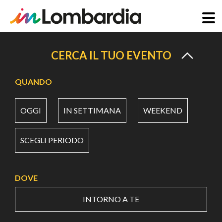
Salta
al
CERCA IL TUO EVENTO
contenuto
principale
QUANDO
OGGI
IN SETTIMANA
WEEKEND
SCEGLI PERIODO
DOVE
INTORNO A TE