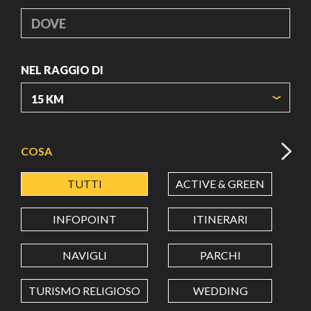
DOVE
NEL RAGGIO DI
ORIGIN COORDINATES
COSA
TUTTI
ACTIVE & GREEN
A
LATITUDINE
INFOPOINT
ITINERARI
LONGITUDINE
NAVIGLI
PARCHI
TURISMO RELIGIOSO
WEDDING
Value in decimal degrees. Use dot (.) as decimal separator.