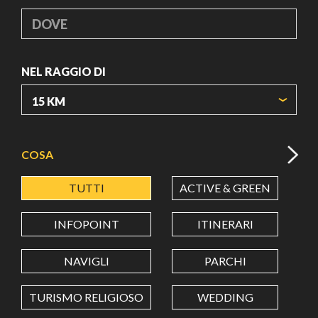
DOVE
NEL RAGGIO DI
ORIGIN COORDINATES
COSA
TUTTI
ACTIVE & GREEN
A
LATITUDINE
INFOPOINT
ITINERARI
LONGITUDINE
NAVIGLI
PARCHI
TURISMO RELIGIOSO
WEDDING
Value in decimal degrees. Use dot (.) as decimal separator.