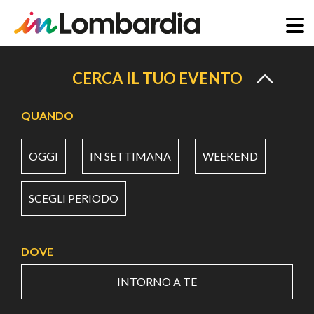
Salta
al
CERCA IL TUO EVENTO
contenuto
principale
QUANDO
OGGI
IN SETTIMANA
WEEKEND
SCEGLI PERIODO
DOVE
INTORNO A TE