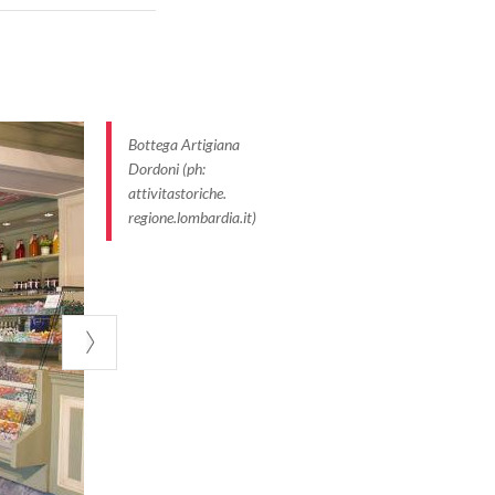
 en la calle o
zarse por los
structuras de
Bottega Artigiana
icionales. Se
Dordoni (ph:
attivitastoriche.
idad. Este es el
regione.lombardia.it)
mbardos
d. En julio de
as históricas,
estros abuelos y