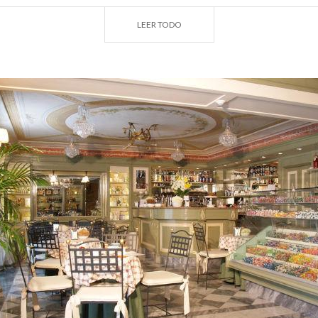
bares,
las tiendas históricas de artesanía
con escaparates
LEER TODO
a, que poseen características específicas.
plo, tener una antigüedad de, al menos, 40 años, caracteri
lización de época, la oferta de productos, la ubicación en e
nservación del mobiliario y las herramientas de trabajo trad
itas en una lista especial y, por ello, reciben el sello de cal
or las tiendas, restaurantes y talleres tradicionales lo
ncias lombardas presumen de ser campeonas de la longevida
e completó con la incorporación de 117 actividades: 65 tiend
ricos y 24 tiendas de artesanía históricas.
más? He aquí 10 testimonios de la gran laboriosidad de nu
su amor por su oficio y su tierra.