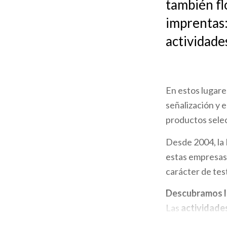
también flo
la
imprentas:
navegación
actividade
En estos lugares
señalización y
productos selec
Desde 2004, la
estas empresas,
carácter de test
Descubramos la
Las
actividades
son las
tiendas 