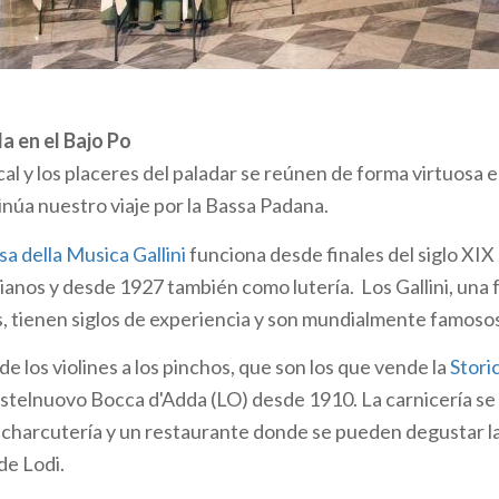
es más antiguas? Una pastelería y dos mesones
de las 117 nuevas incorporaciones es la
Bottega Artigiana
ve los mejores dulces de la zona en Dello (provincia de Bres
miado en Brescia en 1904. No es de extrañar que entre los
cuentren el maestro Toscanini y el Papa Pablo VI, que nació
a en el Bajo Po
cesio.
al y los placeres del paladar se reúnen de forma virtuosa en
núa nuestro viaje por la Bassa Padana.
aran
, de Calcinate del Pesce (provincia de Varese), que dat
siglo XIX. El establecimiento, en manos de la tercera gener
a della Musica Gallini
funciona desde finales del siglo XIX
se encuentra en una excelente ubicación con una espléndida
ianos y desde 1927 también como lutería. Los Gallini, una f
 como en el pasado, el menú de pescado lacustre combina
 tienen siglos de experiencia y son mundialmente famosos
 tradición e innovación.
e los violines a los pinchos, que son los que vende la
Stori
se, en Albizzate, el
Circolo Cooperativo Bar Ristorante La
stelnuovo Bocca d'Adda (LO) desde 1910. La carnicería se
como club de ocio para los albañiles de la ciudad. Se carac
charcutería y un restaurante donde se pueden degustar la
turales de época, el letrero exterior original del siglo XX, e
de Lodi.
Hoy en día en plena actividad, es también bar, restaurante 