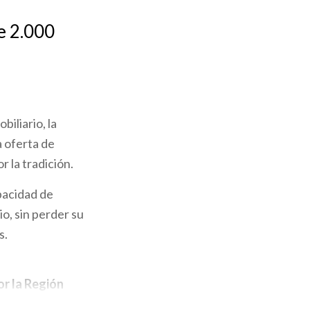
e 2.000
biliario, la
 oferta de
r la tradición.
pacidad de
o, sin perder su
s.
or la Región
stóricos
como