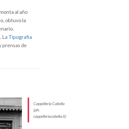
emonta al año
o, obtuvo la
ón por las
enario.
Scala de Milán:
. La
Tipografia
la terraza y los
y prensas de
abella
exponen
amaños. Y, en el
reros a medida
Cartoleria
Cappelleria Cabella
(ph:
los de papelería
cappelleriacabella.it)