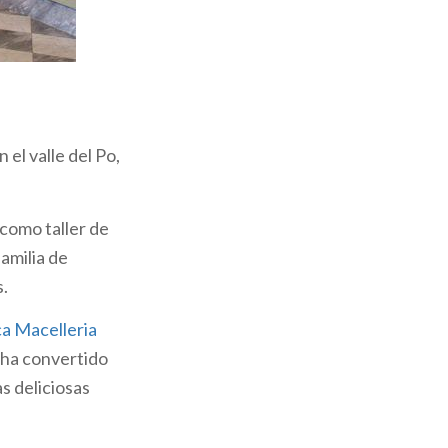
 Dordoni
que,
cia), como el
 clientes
 en la localidad
 el valle del Po,
a de 1899,
ación de la
 como taller de
 vista del lago
amilia de
.
ca Macelleria
 Familiare
fue
 ha convertido
teriza por los
s deliciosas
l jardín y la
y sede de