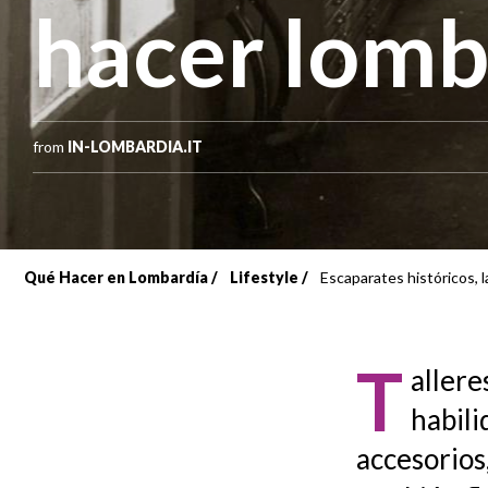
hacer lom
from
IN-LOMBARDIA.IT
Qué Hacer en Lombardía
Lifestyle
Escaparates históricos, 
Sobrescribir
enlaces
T
allere
de
habili
ayuda
accesorios
a