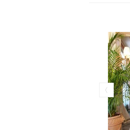
restaurantes y 
en la planta baj
Deben, por ejem
letreros y seña
prestigio, la co
encuentran inscr
mapa
.
Un recorrido p
Todas las provi
2021, la lista s
28 locales histó
¿Queréis saber 
bisabuelos y de 