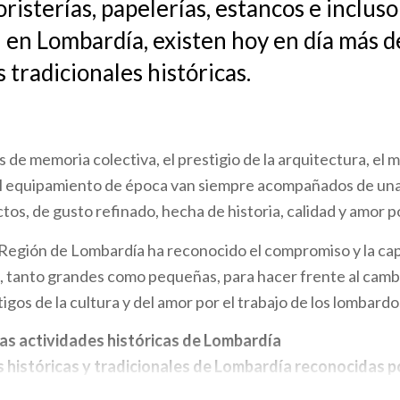
risterías, papelerías, estancos e incluso
 en Lombardía, existen hoy en día más d
s tradicionales históricas.
 de memoria colectiva, el prestigio de la arquitectura, el mo
 el equipamiento de época van siempre acompañados de una
tos, de gusto refinado, hecha de historia, calidad y amor po
 Región de Lombardía ha reconocido el compromiso y la ca
 tanto grandes como pequeñas, para hacer frente al cambi
igos de la cultura y del amor por el trabajo de los lombardo
s actividades históricas de Lombardía
 históricas y tradicionales de Lombardía reconocidas p
históricas
de venta al por menor,
los establecimientos hi