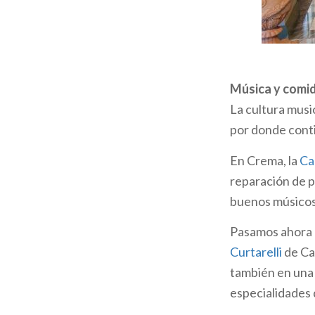
¿Las actividad
La más antigua 
desde 1840, sir
panbiscotto pre
históricos se en
Música y comid
cercana de Con
La cultura music
por donde conti
La
Trattoria M
también es del 
En Crema, la
Cas
familia Campi, 
reparación de p
de Varese: hoy,
buenos músicos,
armoniosamente
Pasamos ahora d
Siempre en Vare
Curtarelli
de Ca
fundado en 1913 
también en una 
elementos estruc
especialidades 
casa de cubas. 