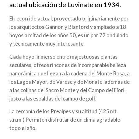
ayuda
actual ubicación de Luvinate en 1934.
a
El recorrido actual, proyectado originariamente por
la
los arquitectos Gannon y Blanford y ampliado a 18
hoyos a mitad de los años 50, es un par 72 ondulado
navegación
y técnicamente muy interesante.
Cada hoyo, inmerso entre majestuosas plantas
seculares, ofrece rincones de incomparable belleza
panorámica que llegan a la cadena del Monte Rosa, a
los Lagos Mayor, de Varese y de Monate, además de
a las colinas del Sacro Monte y del Campo dei Fiori,
justo a las espaldas del campo de golf.
La cercanía de los Prealpes y su altitud (425 mt.
s.n.m.) Permiten disfrutar de un clima agradable
todo el año.