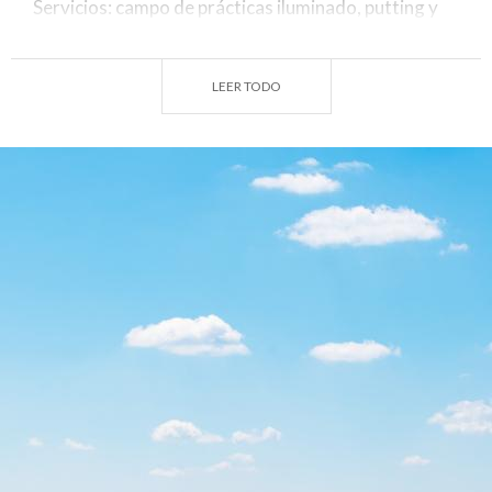
Servicios: campo de prácticas iluminado, putting y
pitching green, vestuarios, bar, restaurante (Tel.
+39 0332 227394).
LEER TODO
Año de Fundación: 1934
Diseñadores: Blandford, Gannon, Harradine, Dassù
Par: 72
N° de hoyos: 18
Distancia: 6029 m
Apertura de temporada: abierto de febrero a
noviembre
Día de cierre: lunes