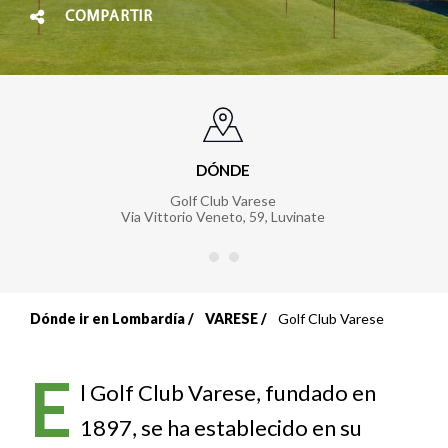
COMPARTIR
DÓNDE
Golf Club Varese
Via Vittorio Veneto, 59
,
Luvinate
Dónde ir en Lombardía
VARESE
Golf Club Varese
Sobrescribir
enlaces
E
l Golf Club Varese, fundado en
de
1897, se ha establecido en su