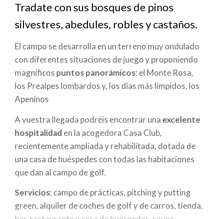
ayuda
Tradate con sus bosques de pinos
a
silvestres, abedules, robles y castaños.
la
El campo se desarrolla en un terreno muy ondulado
con diferentes situaciones de juego y proponiendo
navegación
magníficos
puntos panorámicos
: el Monte Rosa,
los Prealpes lombardos y, los días más límpidos, los
Apeninos
A vuestra llegada podréis encontrar una
excelente
hospitalidad
en la acogedora Casa Club,
recientemente ampliada y rehabilitada, dotada de
una casa de huéspedes con todas las habitaciones
que dan al campo de golf.
Servicios
: campo de prácticas, pitching y putting
green, alquiler de coches de golf y de carros, tienda,
bar, restaurante y casa de huéspedes, sauna,