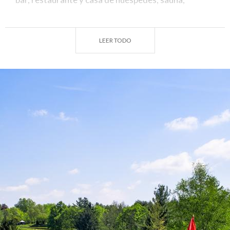
gimnasio, piscina.
Año de Fundación
: 1971
LEER TODO
Diseñadores
: Harris, Albertini y Mezzacane
Par
: 70
N° de hoyos
: 18+6
Distancia
: Recorridos: blanco 5791 m, amarillo
5541 m, azul 5089 m, rojo 4848 m
Apertura de temporada
: todo el año
Día de cierre
: martes (salvo abril-octubre)