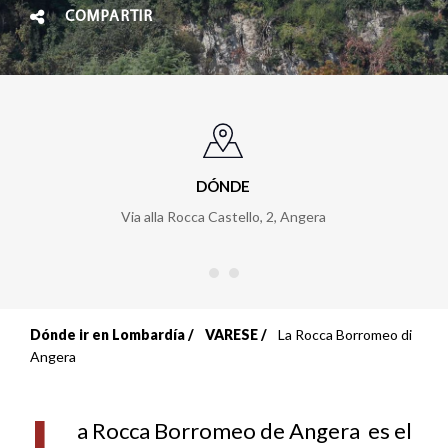
COMPARTIR
DÓNDE
Via alla Rocca Castello, 2
,
Angera
Dónde ir en Lombardía
VARESE
La Rocca Borromeo di
Sobrescribir
Angera
enlaces
L
de
a Rocca Borromeo de Angera es el