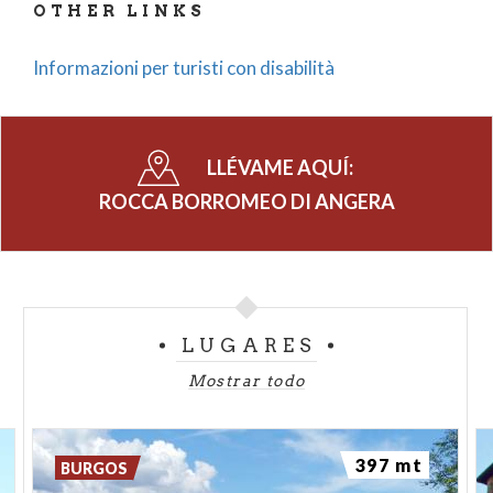
OTHER LINKS
1988 y enriquecido con los años con secciones
dedicadas a los juguetes y a la ropa infantil. La
Informazioni per turisti con disabilità
colección de muñecas de época se despliega en un
recorrido que va del setecientos hasta hoy.
LLÉVAME AQUÍ:
ROCCA BORROMEO DI ANGERA
LUGARES
Mostrar todo
397 mt
BURGOS