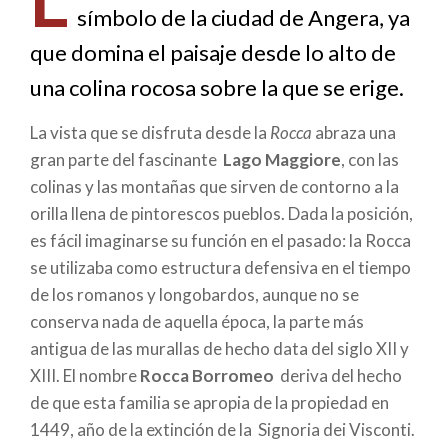
símbolo de la ciudad de Angera, ya
ayuda
que domina el paisaje desde lo alto de
a
una colina rocosa sobre la que se erige.
la
La vista que se disfruta desde la
Rocca
abraza una
navegación
gran parte del fascinante
Lago Maggiore
, con las
colinas y las montañas que sirven de contorno a la
orilla llena de pintorescos pueblos. Dada la posición,
es fácil imaginarse su función en el pasado: la Rocca
se utilizaba como estructura defensiva en el tiempo
de los romanos y longobardos, aunque no se
conserva nada de aquella época, la parte más
antigua de las murallas de hecho data del siglo XII y
XIII. El nombre
Rocca Borromeo
deriva del hecho
de que esta familia se apropia de la propiedad en
1449, año de la extinción de la Signoria dei Visconti.