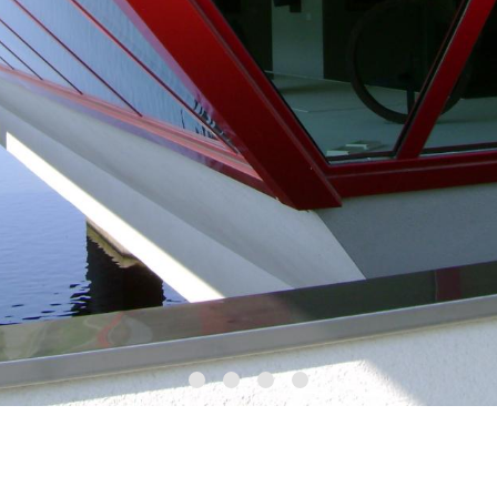
continua, la oscilación entre el racionalismo y el
organicismo, lo inacabado y la creación abierta.
La colección permanente, donada por Parisi-Valle,
incluye un total de 2.085 obras, entre las que
destacan las firmas de Guttuso, Balla y Birolli. En
estos años el museo no ha dejado de crecer y ha
adquirido Morandini, Tadini, Rognoni y Longaretti.
Cada año, además, el museo alberga cuatro o cinco
exposiciones que ponen de relieve la estructura y
amplían el aliento de la colección permanente.