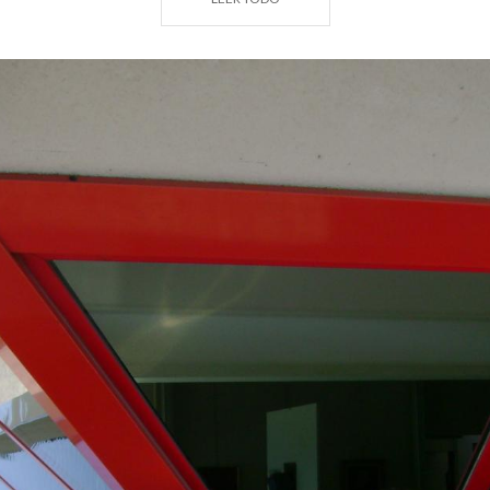
ganó el "Premio nacional IN/ARCH 1991-92 para un
complejo de edificios ejecutivos, culturales y de
servicios".
Un prestigioso reconocimiento otorgado por un
jurado compuesto por los arquitectos Giuliano
Gresleri, Sergio Lenci, Manfredi Nicoletti, Enzo
Zacchiroli y Bruno Zevi.
La particularidad del edificio es que logra entrelazar
elementos naturales (agua, aire, cielo, árboles) y
convertirlos en materiales de construcción para la
arquitectura.
El proyecto de Maccagno de Sacripanti se conecta
con otras obras famosas del artista, todas ellas
testimonio del placer por la mutación, la invención