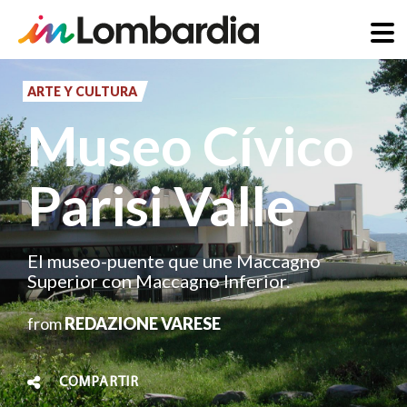
Pasar
al
ARTE Y CULTURA
contenido
Museo Cívico
principal
Parisi Valle
El museo-puente que une Maccagno
Superior con Maccagno Inferior.
from
REDAZIONE VARESE
COMPARTIR