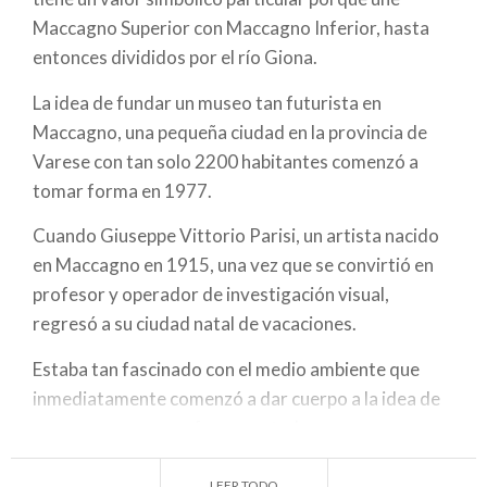
Maccagno Superior con Maccagno Inferior, hasta
entonces divididos por el río Giona.
La idea de fundar un museo tan futurista en
Maccagno, una pequeña ciudad en la provincia de
Varese con tan solo 2200 habitantes comenzó a
tomar forma en 1977.
Cuando Giuseppe Vittorio Parisi, un artista nacido
en Maccagno en 1915, una vez que se convirtió en
profesor y operador de investigación visual,
regresó a su ciudad natal de vacaciones.
Estaba tan fascinado con el medio ambiente que
inmediatamente comenzó a dar cuerpo a la idea de
crear un museo que fuese portador ya en su
estructura de un mensaje cultural. En 1998 se
completó el edificio y en 1992 el "museo-puente"
LEER TODO