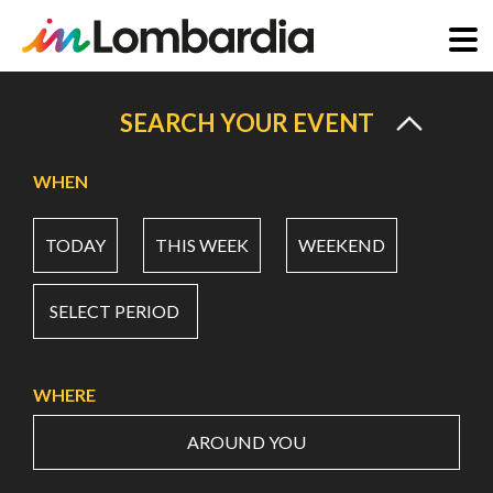
Skip
to
SEARCH YOUR EVENT
main
content
WHEN
TODAY
THIS WEEK
WEEKEND
SELECT PERIOD
WHERE
AROUND YOU