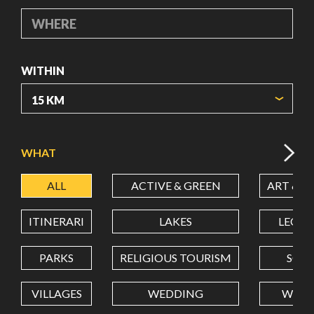
WHERE
WITHIN
ORIGIN COORDINATES
WHAT
ALL
ACTIVE & GREEN
ART & C
LATITUDE
ITINERARI
LAKES
LEON
LONGITUDE
PARKS
RELIGIOUS TOURISM
SCH
VILLAGES
WEDDING
WELL
Value in decimal degrees. Use dot (.) as decimal separator.