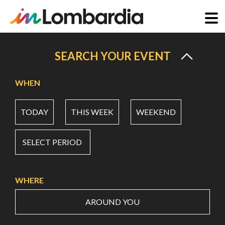
Skip
to
SEARCH YOUR EVENT
main
content
WHEN
TODAY
THIS WEEK
WEEKEND
SELECT PERIOD
WHERE
AROUND YOU