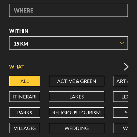
WHERE
WITHIN
ORIGIN COORDINATES
WHAT
ALL
ACTIVE & GREEN
ART & C
LATITUDE
ITINERARI
LAKES
LEON
LONGITUDE
PARKS
RELIGIOUS TOURISM
SCH
VILLAGES
WEDDING
WELL
Value in decimal degrees. Use dot (.) as decimal separator.