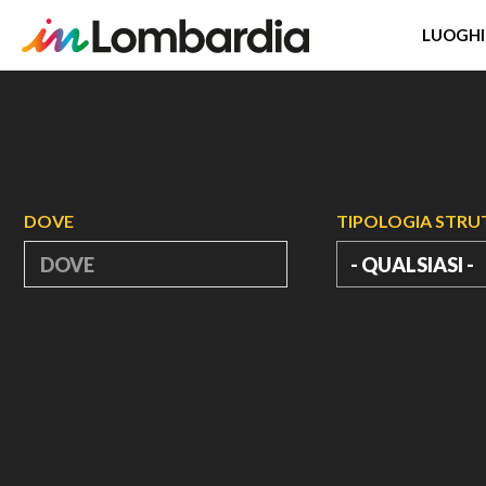
LUOGHI
Salta
al
contenuto
principale
DOVE
TIPOLOGIA STR
- QUALSIASI -