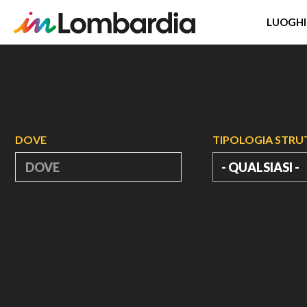
LUOGHI
Salta
al
contenuto
principale
DOVE
TIPOLOGIA STR
- QUALSIASI -