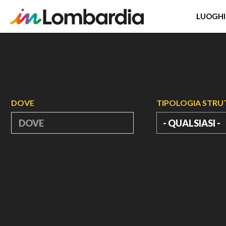
LUOGHI
Salta
al
contenuto
principale
DOVE
TIPOLOGIA STR
- QUALSIASI -