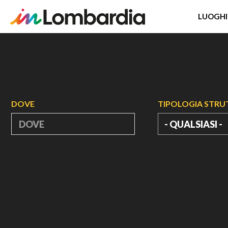
LUOGHI
Salta
al
contenuto
principale
DOVE
TIPOLOGIA STR
- QUALSIASI -