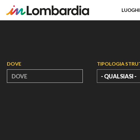
LUOGHI
Salta
al
contenuto
principale
DOVE
TIPOLOGIA STR
- QUALSIASI -