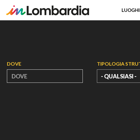
LUOGHI
Salta
al
contenuto
principale
DOVE
TIPOLOGIA STR
- QUALSIASI -