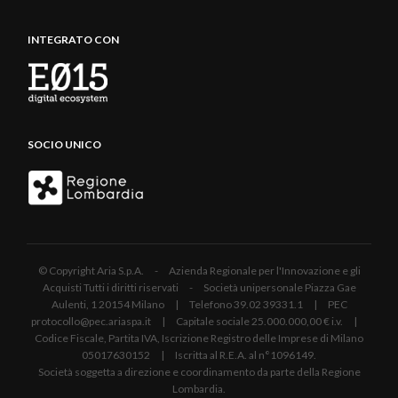
INTEGRATO CON
SOCIO UNICO
© Copyright Aria S.p.A. - Azienda Regionale per l'Innovazione e gli
Acquisti Tutti i diritti riservati - Società unipersonale Piazza Gae
Aulenti, 1 20154 Milano | Telefono 39.02 39331.1 | PEC
protocollo@pec.ariaspa.it | Capitale sociale 25.000.000,00 € i.v. |
Codice Fiscale, Partita IVA, Iscrizione Registro delle Imprese di Milano
05017630152 | Iscritta al R.E.A. al n°1096149.
Società soggetta a direzione e coordinamento da parte della Regione
Lombardia.