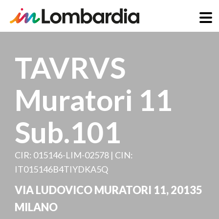
Salta
al
TAVRVS
contenuto
principale
Muratori 11
Sub.101
CIR: 015146-LIM-02578 | CIN:
IT015146B4TIYDKA5Q
VIA LUDOVICO MURATORI 11
,
20135
MILANO