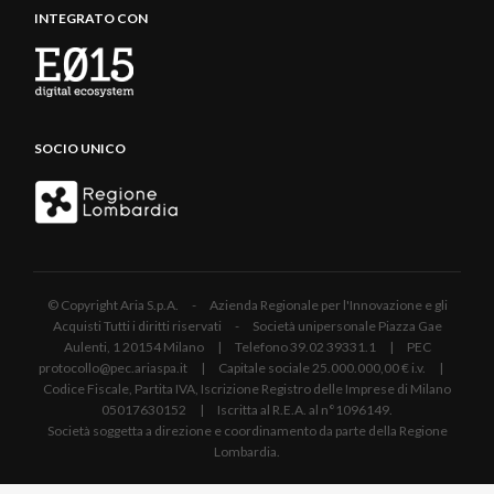
INTEGRATO CON
SOCIO UNICO
© Copyright Aria S.p.A. - Azienda Regionale per l'Innovazione e gli
Acquisti Tutti i diritti riservati - Società unipersonale Piazza Gae
Aulenti, 1 20154 Milano | Telefono 39.02 39331.1 | PEC
protocollo@pec.ariaspa.it | Capitale sociale 25.000.000,00 € i.v. |
Codice Fiscale, Partita IVA, Iscrizione Registro delle Imprese di Milano
05017630152 | Iscritta al R.E.A. al n°1096149.
Società soggetta a direzione e coordinamento da parte della Regione
Lombardia.