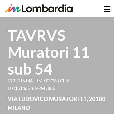
Salta
al
TAVRVS
contenuto
principale
Muratori 11
sub 54
CIR: 015146-LIM-00796 | CIN:
IT015146B4293ML883
VIA LUDOVICO MURATORI 11
,
20100
MILANO