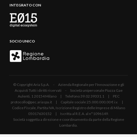
INTEGRATO CON
SOCIO UNICO
© Copyright Aria S.p.A. - Azienda Regionale per l'Innovazione e gli
Acquisti Tutti i diritti riservati - Società unipersonale Piazza Gae
Aulenti, 1 20154 Milano | Telefono 39.02 39331.1 | PEC
protocollo@pec.ariaspa.it | Capitale sociale 25.000.000,00 € i.v. |
Codice Fiscale, Partita IVA, Iscrizione Registro delle Imprese di Milano
05017630152 | Iscritta al R.E.A. al n°1096149.
Società soggetta a direzione e coordinamento da parte della Regione
Lombardia.