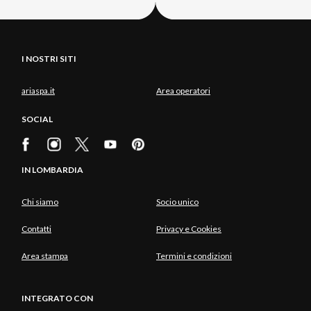
I NOSTRI SITI
ariaspa.it
Area operatori
SOCIAL
IN LOMBARDIA
Chi siamo
Socio unico
Contatti
Privacy e Cookies
Area stampa
Termini e condizioni
INTEGRATO CON