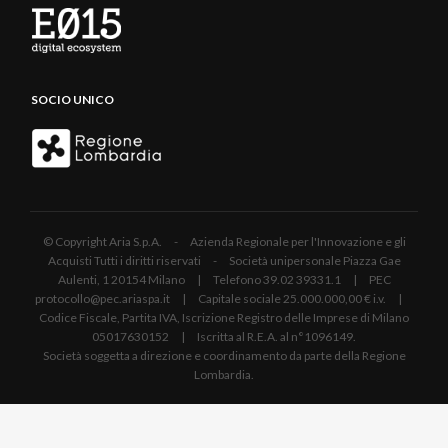
SOCIO UNICO
© Copyright Aria S.p.A. - Azienda Regionale per l'Innovazione e gli
Acquisti Tutti i diritti riservati - Società unipersonale Piazza Gae
Aulenti, 1 20154 Milano | Telefono 39.02 39331.1 | PEC
protocollo@pec.ariaspa.it | Capitale sociale 25.000.000,00 € i.v. |
Codice Fiscale, Partita IVA, Iscrizione Registro delle Imprese di Milano
05017630152 | Iscritta al R.E.A. al n°1096149.
Società soggetta a direzione e coordinamento da parte della Regione
Lombardia.