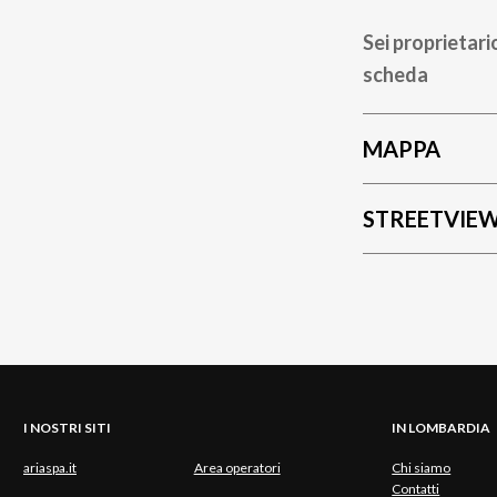
Sei proprietari
scheda
MAPPA
STREETVIE
I NOSTRI SITI
IN LOMBARDIA
ariaspa.it
Area operatori
Chi siamo
Contatti