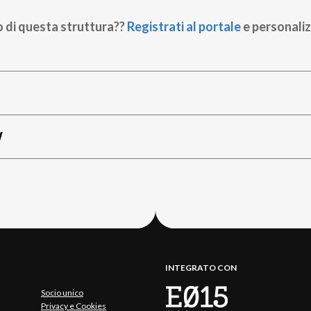
o di questa struttura??
Registrati al portale
e personaliz
W
INTEGRATO CON
Socio unico
Privacy e Cookies