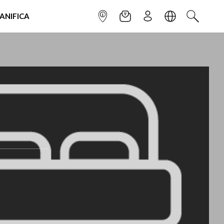
IANIFICA
INFOPOINT
NEWSLETTER
ISCRIVITI
LINGUA
CERCA