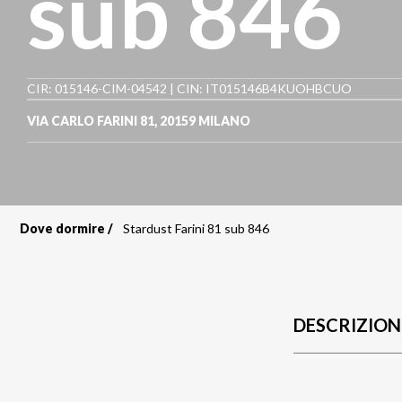
sub 846
CIR: 015146-CIM-04542 | CIN: IT015146B4KUOHBCUO
VIA CARLO FARINI 81
,
20159
MILANO
Dove dormire
Stardust Farini 81 sub 846
Briciole
di
pane
DESCRIZION