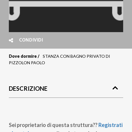
CONDIVIDI
Dove dormire
STANZA CON BAGNO PRIVATO DI
Briciole
PIZZOLON PAOLO
di
pane
DESCRIZIONE
Sei proprietario di questa struttura??
Registrati