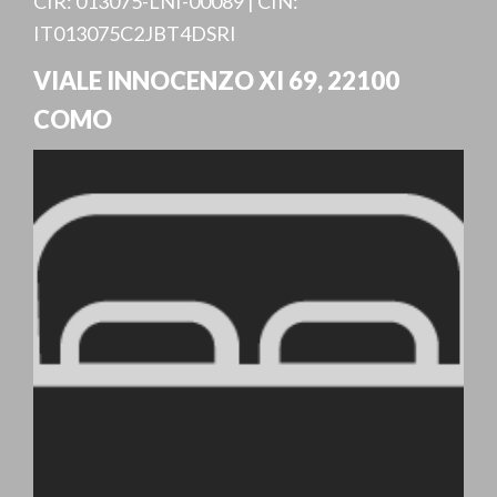
CIR: 013075-LNI-00089 | CIN:
IT013075C2JBT4DSRI
VIALE INNOCENZO XI 69
,
22100
COMO