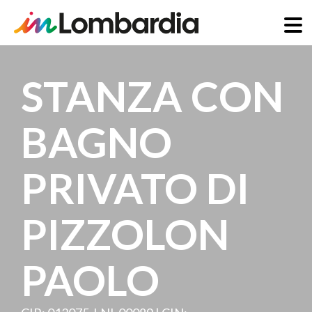
Salta
al
STANZA CON
contenuto
principale
BAGNO
PRIVATO DI
PIZZOLON
PAOLO