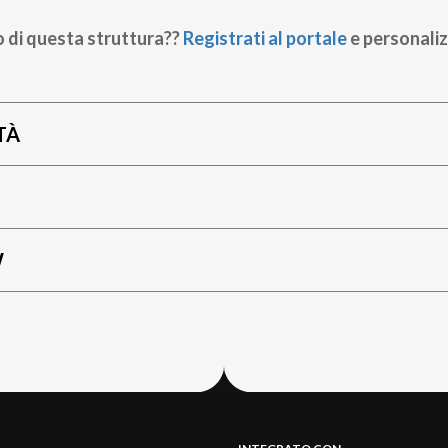
o di questa struttura??
Registrati al portale
e personaliz
TÀ
W