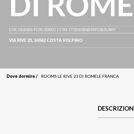
DI ROME
CIR: 016086-FOR-00002 | CIN: IT016086B4RFGB3UWY
VIA RIVE 23
,
24062
COSTA VOLPINO
Dove dormire
ROOMS LE RIVE 23 DI ROMELE FRANCA
Briciole
di
pane
DESCRIZION