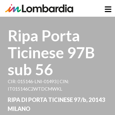
Salta
al
Ripa Porta
contenuto
principale
Ticinese 97B
sub 56
CIR: 015146-LNI-01493 | CIN:
IT015146C2WTDCMWKL
RIPA DI PORTA TICINESE 97/b
,
20143
MILANO