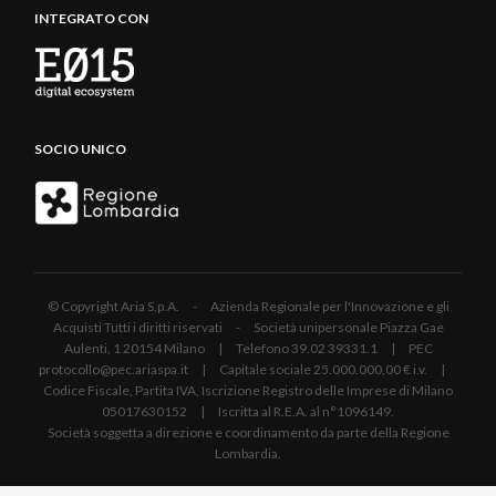
INTEGRATO CON
SOCIO UNICO
© Copyright Aria S.p.A. - Azienda Regionale per l'Innovazione e gli
Acquisti Tutti i diritti riservati - Società unipersonale Piazza Gae
Aulenti, 1 20154 Milano | Telefono 39.02 39331.1 | PEC
protocollo@pec.ariaspa.it | Capitale sociale 25.000.000,00 € i.v. |
Codice Fiscale, Partita IVA, Iscrizione Registro delle Imprese di Milano
05017630152 | Iscritta al R.E.A. al n°1096149.
Società soggetta a direzione e coordinamento da parte della Regione
Lombardia.