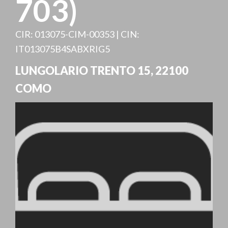
703)
CIR: 013075-CIM-00353 | CIN:
IT013075B4SABXRIG5
LUNGOLARIO TRENTO 15
,
22100
COMO