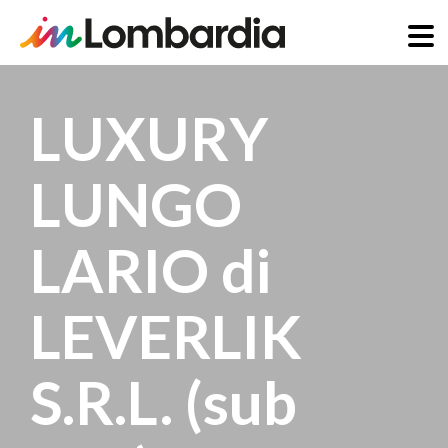
Salta
al
LUXURY
contenuto
principale
LUNGO
LARIO di
LEVERLIK
S.R.L. (sub