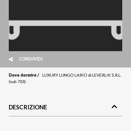
CONDIVIDI
Dove dormire
LUXURY LUNGO LARIO di LEVERLIK S.R.L.
Briciole
(sub 703)
di
pane
DESCRIZIONE