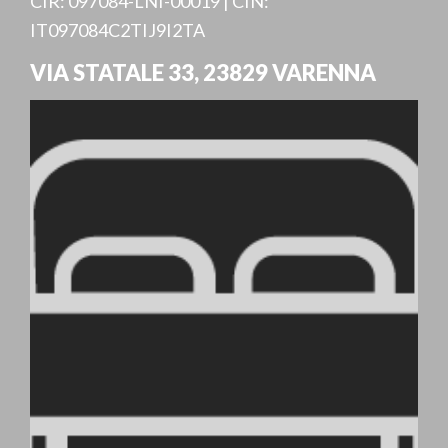
CIR: 097084-LNI-00019 | CIN:
IT097084C2TIJ9I2TA
VIA STATALE 33
,
23829
VARENNA