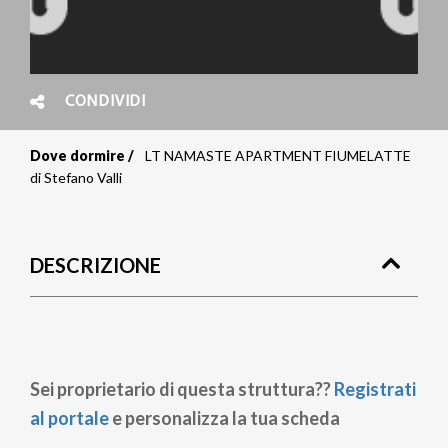
CONDIVIDI
Dove dormire
LT NAMASTE APARTMENT FIUMELATTE
Briciole
di Stefano Valli
di
pane
DESCRIZIONE
Sei proprietario di questa struttura??
Registrati
al portale
e personalizza la tua scheda