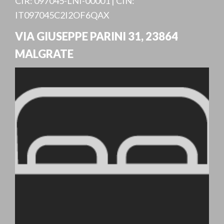
CIR: 097045-LNI-00001 | CIN:
IT097045C2I2OF6QAX
VIA GIUSEPPE PARINI 31
,
23864
MALGRATE