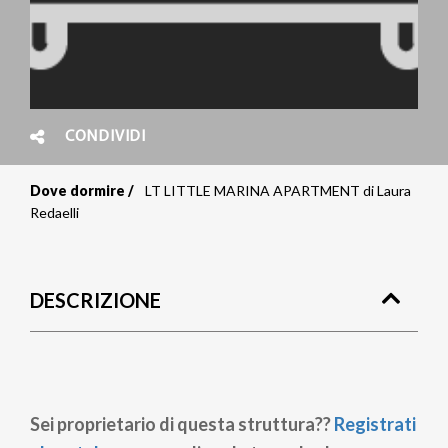
CONDIVIDI
Dove dormire
LT LITTLE MARINA APARTMENT di Laura
Briciole
Redaelli
di
pane
DESCRIZIONE
Sei proprietario di questa struttura??
Registrati