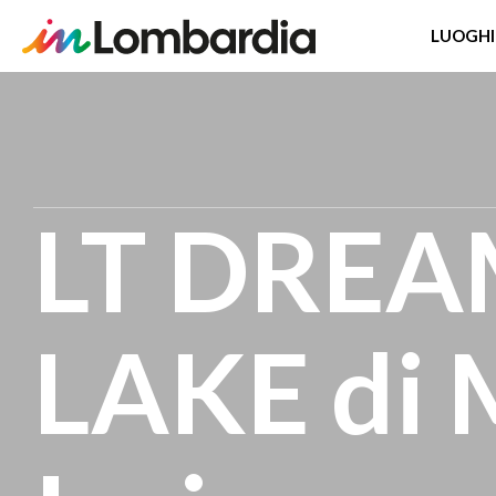
LUOGHI
Salta
al
contenuto
principale
LT DREA
LAKE di 