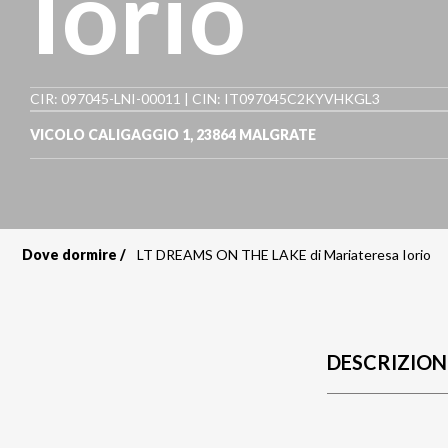
Iorio
CIR: 097045-LNI-00011 | CIN: IT097045C2KYVHKGL3
VICOLO CALIGAGGIO 1
,
23864
MALGRATE
Dove dormire
LT DREAMS ON THE LAKE di Mariateresa Iorio
Briciole
di
pane
DESCRIZION