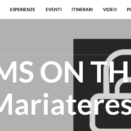
ESPERIENZE
EVENTI
ITINERARI
VIDEO
P
MS ON TH
Mariatere