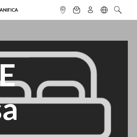
IANIFICA
INFOPOINT
NEWSLETTER
ISCRIVITI
LINGUA
CERCA
E
sa