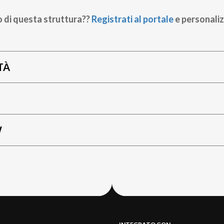
o di questa struttura??
Registrati al portale
e personaliz
TÀ
W