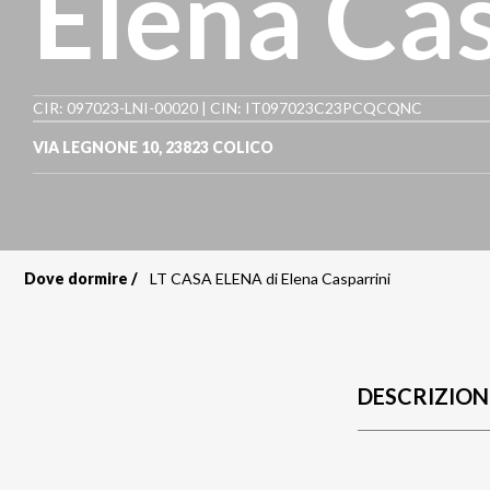
Elena Cas
CIR: 097023-LNI-00020 | CIN: IT097023C23PCQCQNC
VIA LEGNONE 10
,
23823
COLICO
Dove dormire
LT CASA ELENA di Elena Casparrini
Briciole
di
pane
DESCRIZION