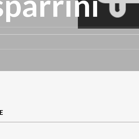
parrini
E