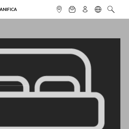
IANIFICA
INFOPOINT
NEWSLETTER
ISCRIVITI
LINGUA
CERCA