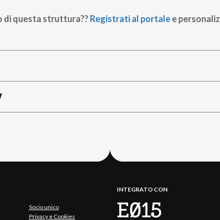
o di questa struttura??
Registrati al portale
e personaliz
W
INTEGRATO CON
Socio unico
Privacy e Cookies