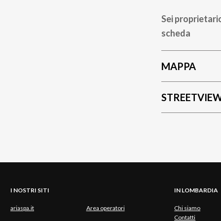
Sei proprietari
scheda
MAPPA
STREETVIE
I NOSTRI SITI
IN LOMBARDIA
ariaspa.it
Area operatori
Chi siamo
Contatti