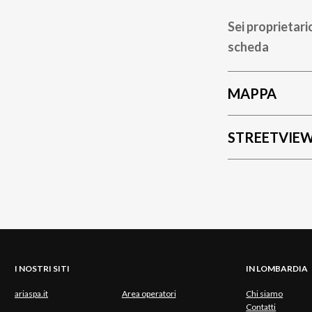
Sei proprietari
scheda
MAPPA
STREETVIE
I NOSTRI SITI
IN LOMBARDIA
ariaspa.it
Area operatori
Chi siamo
Contatti