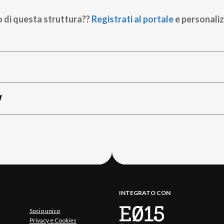
o di questa struttura??
Registrati al portale
e personaliz
W
INTEGRATO CON
Socio unico
Privacy e Cookies