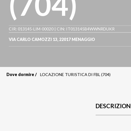
(704)
CIR: 013145-LIM-00020 | CIN: IT013145B4WWNRDUKR
VIA CARLO CAMOZZI 13
,
22017
MENAGGIO
Dove dormire
LOCAZIONE TURISTICA DI FBL (704)
Briciole
di
pane
DESCRIZION