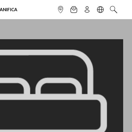
IANIFICA
INFOPOINT
NEWSLETTER
ISCRIVITI
LINGUA
CERCA