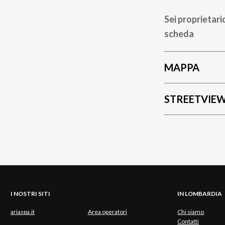
Sei proprietari
scheda
MAPPA
STREETVIE
I NOSTRI SITI
IN LOMBARDIA
ariaspa.it
Area operatori
Chi siamo
Contatti