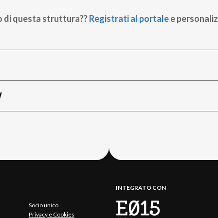
o di questa struttura??
Registrati al portale
e personaliz
W
INTEGRATO CON
Socio unico
Privacy e Cookies