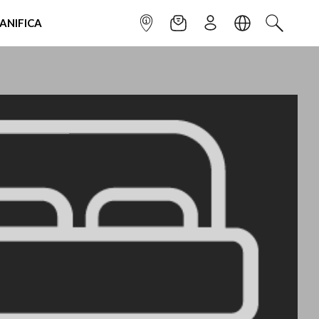
IANIFICA
INFOPOINT
NEWSLETTER
ISCRIVITI
LINGUA
CERCA