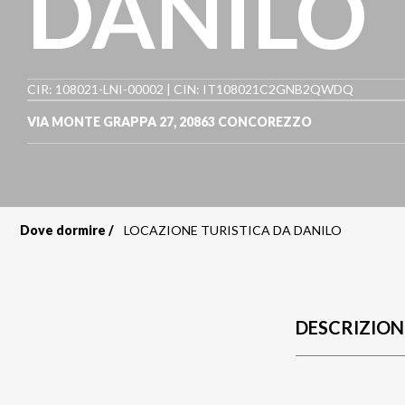
DANILO
CIR: 108021-LNI-00002 | CIN: IT108021C2GNB2QWDQ
VIA MONTE GRAPPA 27
,
20863
CONCOREZZO
Dove dormire
LOCAZIONE TURISTICA DA DANILO
Briciole
di
pane
DESCRIZION