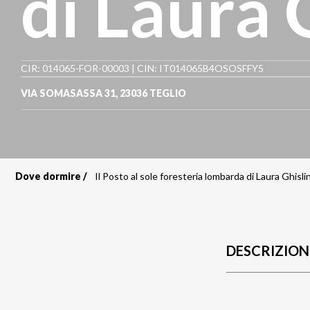
di Laura 
CIR: 014065-FOR-00003 | CIN: IT014065B4OSOSFFY5
VIA SOMASASSA 31
,
23036
TEGLIO
Dove dormire
Il Posto al sole foresteria lombarda di Laura Ghislin
Briciole
di
pane
DESCRIZION