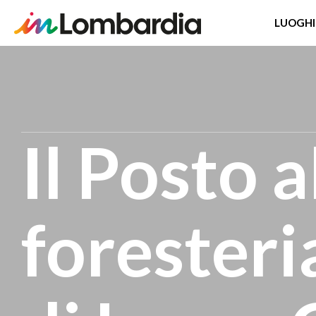
LUOGHI
Salta
al
contenuto
principale
Il Posto a
forester