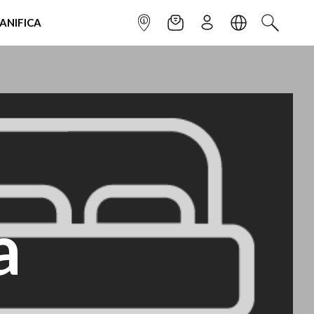
IANIFICA
INFOPOINT
NEWSLETTER
ISCRIVITI
LINGUA
CERCA
a