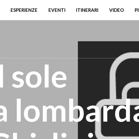
ESPERIENZE
EVENTI
ITINERARI
VIDEO
P
l sole
ia lombard