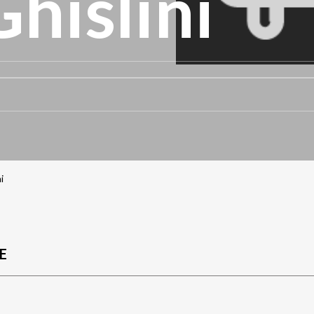
Ghislini
i
E