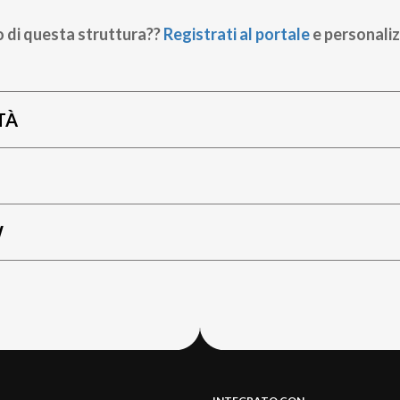
o di questa struttura??
Registrati al portale
e personaliz
TÀ
W